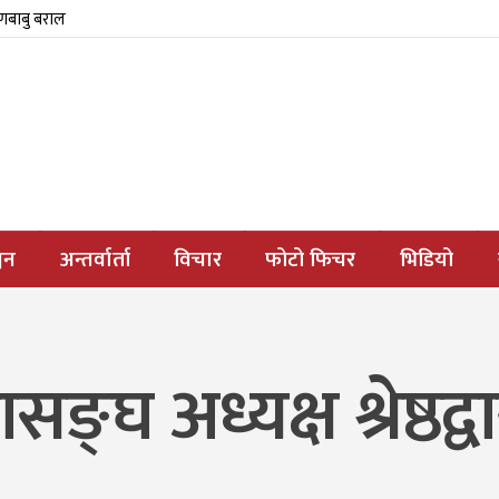
्णबाबु बराल
जन
अन्तर्वार्ता
विचार
फोटो फिचर
भिडियो
ङ्घ अध्यक्ष श्रेष्ठद्व