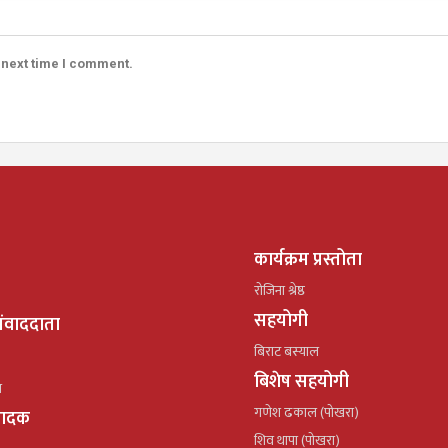
 next time I comment.
कार्यक्रम प्रस्तोता
रोजिना श्रेष्ठ
सहयोगी
ंवाददाता
बिराट बस्याल
बिशेष सहयोगी
ल
गणेश ढकाल (पोखरा)
्पादक
शिव थापा (पोखरा)