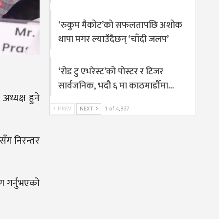
‘रुकुम मैकोट’को सफलतापछि अशोक
थापा मगर ल्याउँदैछन् ‘चाँदी जलप’
‘रोड टु एभरेस्ट’को पोस्टर र टिजर
सार्वजनिक, भदौ ६ मा काठमाडौँमा…
ध्यक्ष हुने
PREV
NEXT
1 of 4,837
रसँग निरन्तर
ण गर्नुभएको