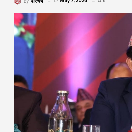
May 7, 2026
परिचय
On
By
0