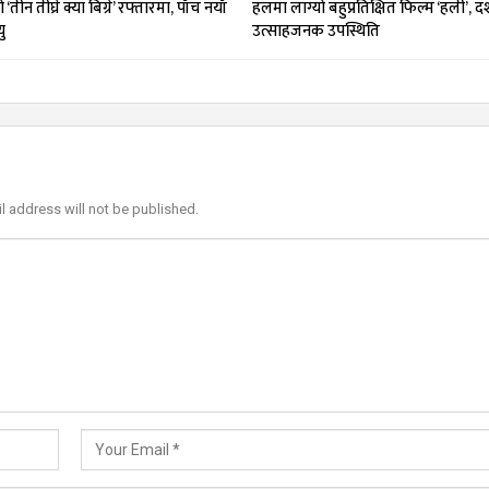
तीन तीघ्रे क्या बिग्रे’ रफ्तारमा, पाँच नयाँ
हलमा लाग्यो बहुप्रतिक्षित फिल्म ‘हली’, 
ु
उत्साहजनक उपस्थिति
l address will not be published.