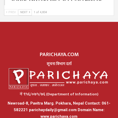
PREV
NEXT
1 of 4,834
PARICHAYA.COM
सूचना विभाग दर्ता
नंः ९५६/०७५/७६ (Department of Information)
Newroad-8, Pavitra Marg. Pokhara, Nepal Contact: 061-
582221
parichaydaily@gmail.com
Domain Name:
www.parichaya.com