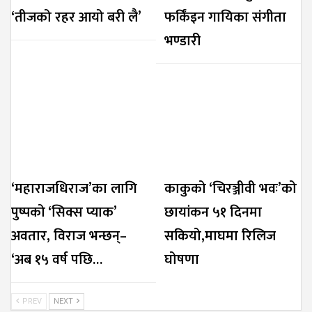
‘तीजको रहर आयो बरी लै’
फर्किंइन गायिका संगीता
भण्डारी
‘महाराजधिराज’का लागि
काकुको ‘चिरञ्जीवी भवः’को
पुष्पको ‘सिक्स प्याक’
छायांकन ५१ दिनमा
अवतार, विराज भन्छन्–
सकियो,माघमा रिलिज
‘अब १५ वर्ष पछि…
घोषणा
PREV
NEXT