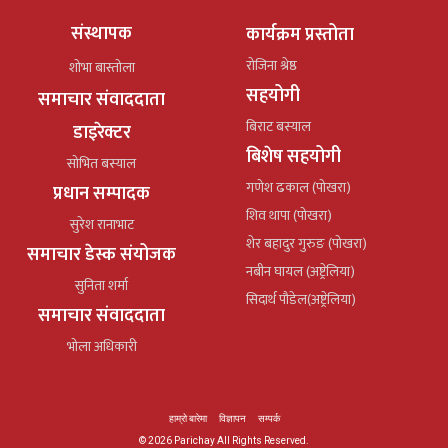
संस्थापक
कार्यक्रम प्रस्तोता
रोजिना श्रेष्ठ
शोभा बास्तोला
सहयोगी
समाचार संवाददाता
बिराट बस्याल
डाइरेक्टर
बिशेष सहयोगी
सोभित बस्याल
गणेश ढकाल (पोखरा)
प्रधान सम्पादक
शिव थापा (पोखरा)
सुरेश रानाभाट
शेर बहादुर गुरुङ (पोखरा)
समाचार डेस्क संयोजक
नबीन घायल (अष्ट्रेलिया)
सुनिता शर्मा
सिदार्थ पौडेल(अष्ट्रेलिया)
समाचार संवाददाता
भोला अधिकारी
हाम्रो बारेमा
विज्ञापन
सम्पर्क
© 2026 Parichay All Rights Reserved.