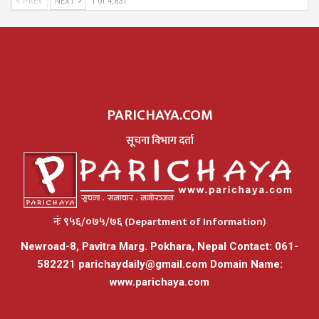
PREV
NEXT
1 of 4,831
PARICHAYA.COM
सूचना विभाग दर्ता
नंः ९५६/०७५/७६ (Department of Information)
Newroad-8, Pavitra Marg. Pokhara, Nepal Contact: 061-
582221
parichaydaily@gmail.com
Domain Name:
www.parichaya.com