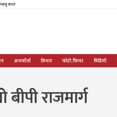
्णबाबु बराल
जन
अन्तर्वार्ता
विचार
फोटो फिचर
भिडियो
ो बीपी राजमार्ग