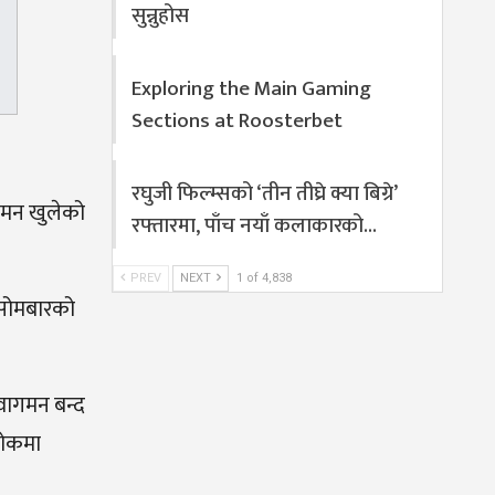
सुन्नुहोस
Exploring the Main Gaming
Sections at Roosterbet
रघुजी फिल्म्सको ‘तीन तीघ्रे क्या बिग्रे’
गमन खुलेको
रफ्तारमा, पाँच नयाँ कलाकारको…
PREV
NEXT
1 of 4,838
त सोमबारको
 आवागमन बन्द
थोकमा