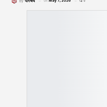
May 7, 2026
परिचय
On
By
0