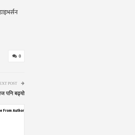
डाइभर्सन
0
EXT POST
आज पनि बढ्यो
e From Author