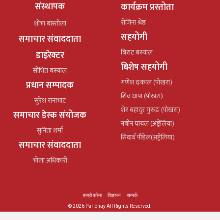
संस्थापक
कार्यक्रम प्रस्तोता
रोजिना श्रेष्ठ
शोभा बास्तोला
सहयोगी
समाचार संवाददाता
बिराट बस्याल
डाइरेक्टर
बिशेष सहयोगी
सोभित बस्याल
गणेश ढकाल (पोखरा)
प्रधान सम्पादक
शिव थापा (पोखरा)
सुरेश रानाभाट
शेर बहादुर गुरुङ (पोखरा)
समाचार डेस्क संयोजक
नबीन घायल (अष्ट्रेलिया)
सुनिता शर्मा
सिदार्थ पौडेल(अष्ट्रेलिया)
समाचार संवाददाता
भोला अधिकारी
हाम्रो बारेमा
विज्ञापन
सम्पर्क
© 2026 Parichay All Rights Reserved.