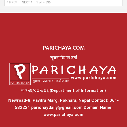
PREV
NEXT
1 of 4,836
PARICHAYA.COM
सूचना विभाग दर्ता
नंः ९५६/०७५/७६ (Department of Information)
Newroad-8, Pavitra Marg. Pokhara, Nepal Contact: 061-
582221
parichaydaily@gmail.com
Domain Name:
www.parichaya.com