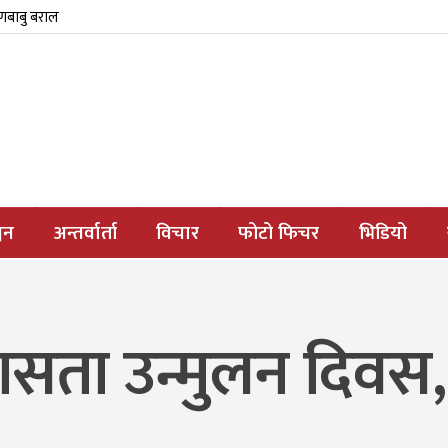
्णबाबु बराल
जन
अन्तर्वार्ता
विचार
फोटो फिचर
भिडियो
य दासता उन्मुलन दिवस