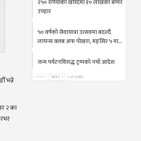
२५० रुपैयाँको खरिदमा १० लाखको बम्पर
उपहार
५० वर्षको सेवायात्रा उत्सवमा बदल्दै
लायन्स क्लब अफ पोखरा, मङ्सिर ५ मा…
जन्म पर्यटनविरुद्ध ट्रम्पको नयाँ आदेश
PREV
NEXT
1 of 4,835
ँ भन्ने
्वर २ का
सारभर