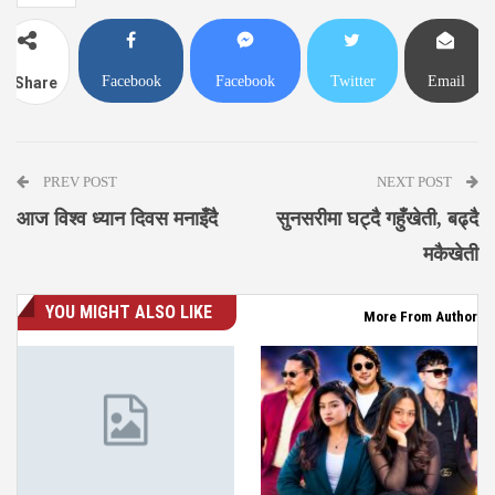
Facebook
Facebook
Twitter
Email
Share
Messenger
PREV POST
NEXT POST
आज विश्व ध्यान दिवस मनाइँदै
सुनसरीमा घट्दै गहुँखेती, बढ्दै
मकैखेती
YOU MIGHT ALSO LIKE
More From Author