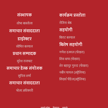
संस्थापक
कार्यक्रम प्रस्तोता
रोजिना श्रेष्ठ
शोभा बास्तोला
सहयोगी
समाचार संवाददाता
बिराट बस्याल
डाइरेक्टर
बिशेष सहयोगी
सोभित बस्याल
गणेश ढकाल (पोखरा)
प्रधान सम्पादक
शिव थापा (पोखरा)
सुरेश रानाभाट
शेर बहादुर गुरुङ (पोखरा)
समाचार डेस्क संयोजक
नबीन घायल (अष्ट्रेलिया)
सुनिता शर्मा
सिदार्थ पौडेल(अष्ट्रेलिया)
समाचार संवाददाता
भोला अधिकारी
हाम्रो बारेमा
विज्ञापन
सम्पर्क