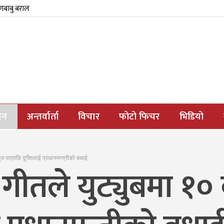
्णबाबु बराल
जन
अन्तर्वार्ता
विचार
फोटो फिचर
भिडियो
भ्यूज पाएपछि दुर्गेशलाई प्रधानमन्त्रीको बधाई
‍यै’ गीतले युट्युबमा १