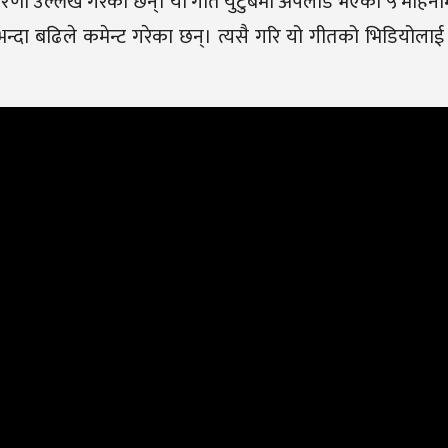
प्रेरणा उल्लेख गरेका छन्। यो गीत युटुबमा अपलोड भएको ५ महिनामा
दा बढिले कमेन्ट गरेका छन्। त्यसै गरि यो गीतको भिडियोला