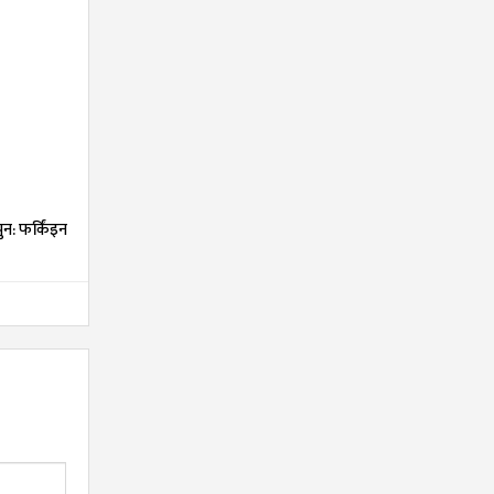
न: फर्किंइन