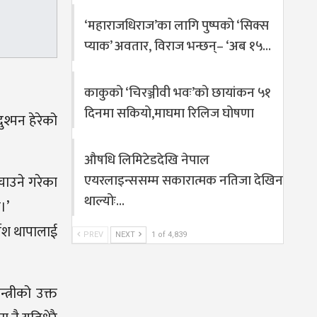
‘महाराजधिराज’का लागि पुष्पको ‘सिक्स
प्याक’ अवतार, विराज भन्छन्– ‘अब १५…
काकुको ‘चिरञ्जीवी भवः’को छायांकन ५१
दिनमा सकियो,माघमा रिलिज घोषणा
ुश्मन हेरेको
औषधि लिमिटेडदेखि नेपाल
एयरलाइन्ससम्म सकारात्मक नतिजा देखिन
ुचाउने गरेका
थाल्योः…
।’
गेश थापालाई
PREV
NEXT
1 of 4,839
्त्रीको उक्त