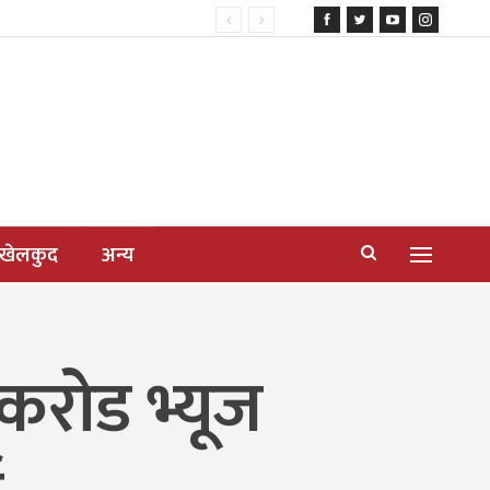
खेलकुद
अन्य
० करोड भ्यूज