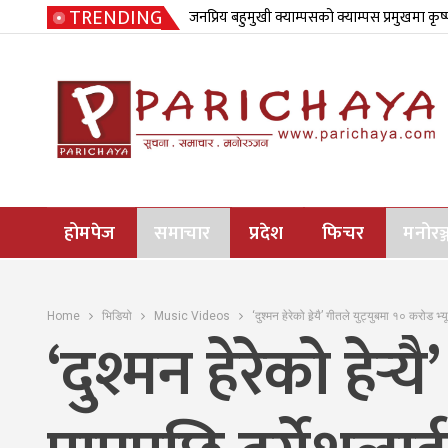
TRENDING
जनप्रिय बहुमुखी क्याम्पसको क्याम्पस प्रमुखमा कृष
होमपेज
समाचार
प्रदेश
फिचर
मनोरञ्
Home
भिडियो
Music Videos
‘दुश्मन हेरेको हेर्‍यै’ गीतले युट्युबमा १० करोड 
‘दुश्मन हेरेको हेर्