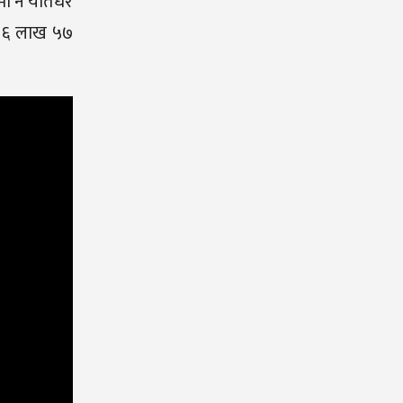
 नै यतिधेरै
ई ६ लाख ५७