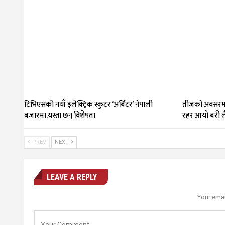
टिभिएसको नयाँ इलेक्ट्रिक स्कुटर ‘अर्बिटर’ नेपाली
तीजको अवसरमा
बजारमा,यस्ता छन् विशेषता
रहर आयो बरी ल
PREV
NEXT
LEAVE A REPLY
Your emai