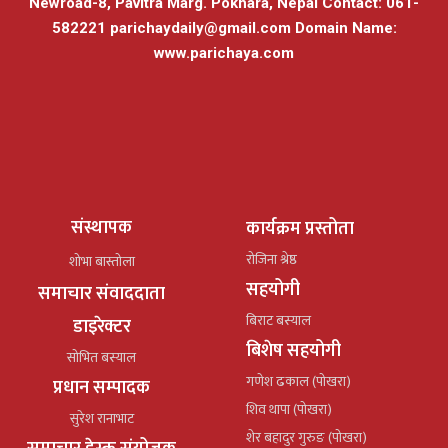
Newroad-8, Pavitra Marg. Pokhara, Nepal Contact: 061-
582221
parichaydaily@gmail.com
Domain Name:
www.parichaya.com
संस्थापक
कार्यक्रम प्रस्तोता
रोजिना श्रेष्ठ
शोभा बास्तोला
सहयोगी
समाचार संवाददाता
बिराट बस्याल
डाइरेक्टर
बिशेष सहयोगी
सोभित बस्याल
गणेश ढकाल (पोखरा)
प्रधान सम्पादक
शिव थापा (पोखरा)
सुरेश रानाभाट
शेर बहादुर गुरुङ (पोखरा)