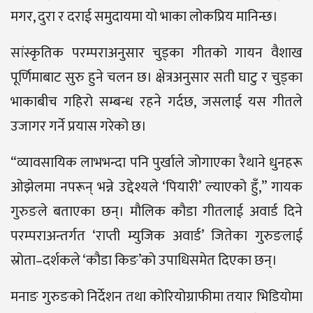
मगर, दुरा र दराई समुदायमा यो भाका लोकप्रिय मानिन्छ।
सांस्कृतिक परम्पराअनुसार चुड्का गीतको गायन वैशाख
पूर्णिमाबाट सुरु हुने चलन छ। क्षेत्रअनुसार सती घाटु र चुड्का
भाकाबीच गहिरो सम्बन्ध रहने गर्दछ, जसलाई यस गीतले
उजागर गर्ने प्रयास गरेको छ।
“व्यावसायिक लाभभन्दा पनि पुर्खाले जोगाएका रैथाने धुनहरू
ओझेलमा नपरून् भन्ने उद्देश्यले ‘पियारी’ ल्याएको हुँ,” गायक
गुरुङले बताएका छन्। मौलिक कौडा गीतलाई अवार्ड दिने
परम्पराअन्तर्गत ‘राप्ती म्युजिक अवार्ड’ जितेका गुरुङलाई
स्रोता–दर्शकले ‘कौडा किङ’को उपाधिसमेत दिएका छन्।
मनाङ गुरुङको निर्देशन तथा कोरियोग्राफीमा तयार भिडियोमा