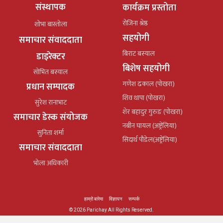
संस्थापक
कार्यक्रम प्रस्तोता
रोजिना श्रेष्ठ
शोभा बास्तोला
सहयोगी
समाचार संवाददाता
बिराट बस्याल
डाइरेक्टर
बिशेष सहयोगी
सोभित बस्याल
गणेश ढकाल (पोखरा)
प्रधान सम्पादक
शिव थापा (पोखरा)
सुरेश रानाभाट
शेर बहादुर गुरुङ (पोखरा)
समाचार डेस्क संयोजक
नबीन घायल (अष्ट्रेलिया)
सुनिता शर्मा
सिदार्थ पौडेल(अष्ट्रेलिया)
समाचार संवाददाता
भोला अधिकारी
हाम्रो बारेमा
विज्ञापन
सम्पर्क
© 2026 Parichay All Rights Reserved.