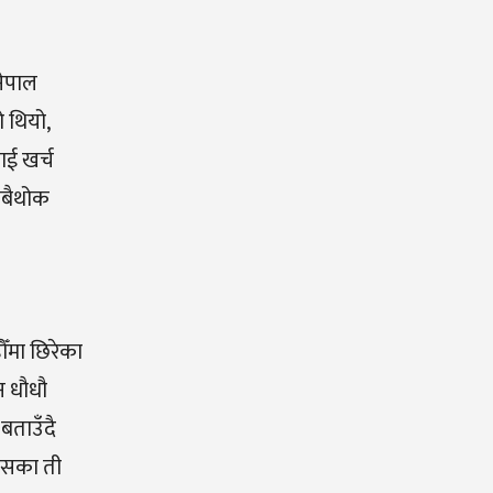
नेपाल
ो थियो,
ाई खर्च
 सबैथोक
ँमा छिरेका
न धौधौ
बताउँदै
 यसका ती