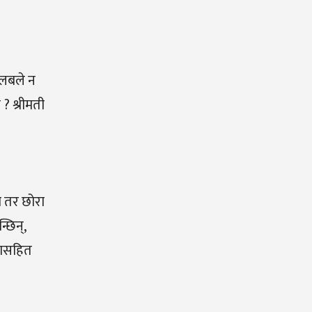
तलबले न
? श्रीमती
ो तर छोरा
छिन‍्,
ासहित