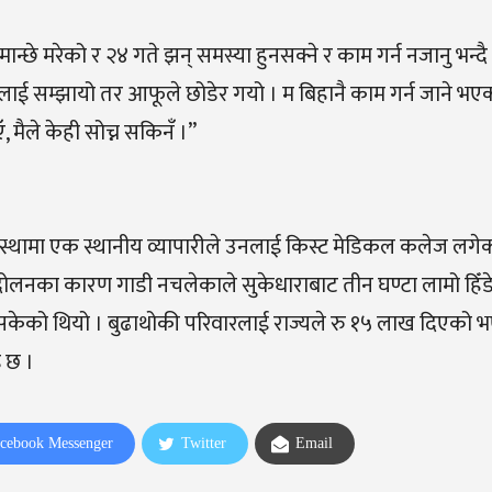
्छे मरेको र २४ गते झन् समस्या हुनसक्ने र काम गर्न नजानु भन्दै
ाइलाई सम्झायो
तर
आफूले
छोडेर
गयो
। म
बिहानै
काम
गर्न
जाने
भएक
ँ
,
मैले
केही
सोच्न
सकिनँ
।’’
अवस्थामा एक स्थानीय व्यापारीले उनलाई किस्ट मेडिकल कलेज लगे
्दोलनका कारण गाडी नचलेकाले सुकेधाराबाट तीन घण्टा लामो हिँडे
भइसकेको थियो । बुढाथोकी परिवारलाई राज्यले रु १५ लाख दिएको भ
 छ ।
cebook Messenger
Twitter
Email