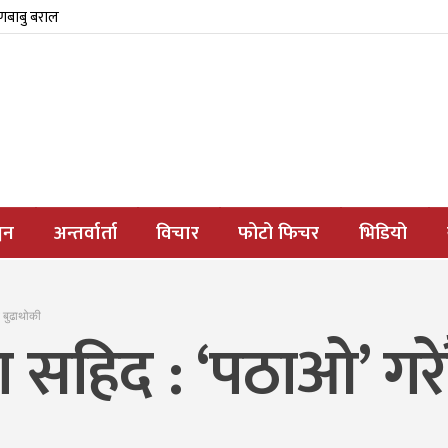
्णबाबु बराल
जन
अन्तर्वार्ता
विचार
फोटो फिचर
भिडियो
 बुढाथोकी
ा सहिद : ‘पठाओ’ गर