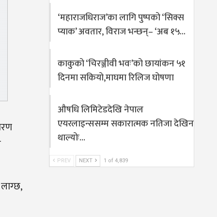
‘महाराजधिराज’का लागि पुष्पको ‘सिक्स
प्याक’ अवतार, विराज भन्छन्– ‘अब १५…
काकुको ‘चिरञ्जीवी भवः’को छायांकन ५१
दिनमा सकियो,माघमा रिलिज घोषणा
औषधि लिमिटेडदेखि नेपाल
एयरलाइन्ससम्म सकारात्मक नतिजा देखिन
कारण
थाल्योः…
े
PREV
NEXT
1 of 4,839
 लाग्छ,