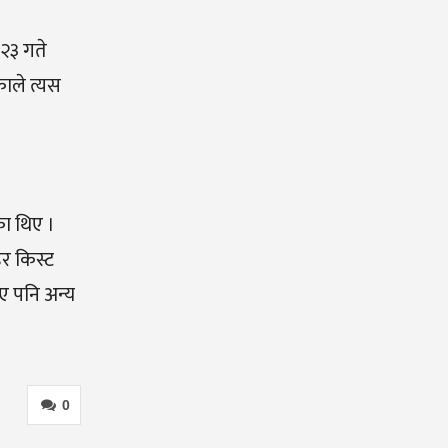
 २३ गते
ाले
त्यस
का थिए ।
र किस्ट
ए पनि अन्य
0