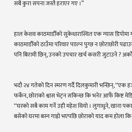
सबै कुरा सपना जस्तै हराएर गए ।”
हाल केशव काठमाडौँको सुकेधारास्थित एक ग्यास डिपोमा ग्
काठमाडौँको ठाउँमा परिवार पााल्न पुग्छ न छोराछोरी पढाउन 
पनि बिरामी छिन्, उनको उपचार खर्च कसरी जुटाउने ? अर्काे
भदौ २४ गतेको दिन स्मरण गर्दै दिलकुमारी भन्छिन‍्, ‘‘एक
फर्केन, छोराको श्वास भेट्न सकिन्छ कि भनेर आफैं किष्ट मे
‘‘घरको सबै काम गर्ने
उही
महेश
थियो
।
लुगाधुने
,
खाना
पका
बसेको
घरमा
बस्न
गाह्रो
भएपछि
छोराको
याद
कम होला कि 