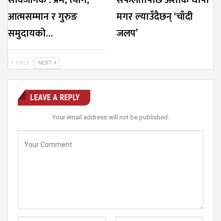
सार्वजनिक : प्रेम, त्याग,
सफलतापछि अशोक थापा
आत्मसम्मान र गुरुङ
मगर ल्याउँदैछन् ‘चाँदी
समुदायको…
जलप’
PREV
NEXT
LEAVE A REPLY
Your email address will not be published.