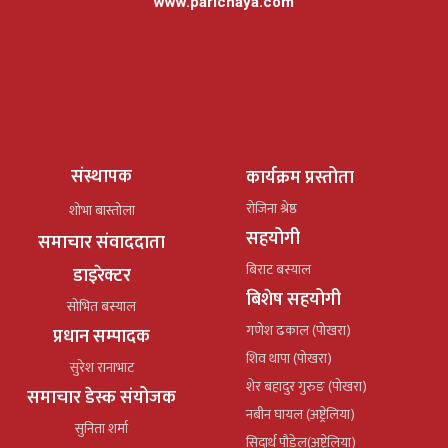
www.parichaya.com
संस्थापक
कार्यक्रम प्रस्तोता
रोजिना श्रेष्ठ
शोभा बास्तोला
सहयोगी
समाचार संवाददाता
बिराट बस्याल
डाइरेक्टर
बिशेष सहयोगी
सोभित बस्याल
गणेश ढकाल (पोखरा)
प्रधान सम्पादक
शिव थापा (पोखरा)
सुरेश रानाभाट
शेर बहादुर गुरुङ (पोखरा)
समाचार डेस्क संयोजक
नबीन घायल (अष्ट्रेलिया)
सुनिता शर्मा
सिदार्थ पौडेल(अष्ट्रेलिया)