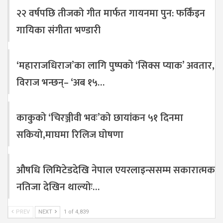
२२ वर्षपछि तीजको गीत मार्फत गायनमा पुन: फर्किंइन
गायिका संगीता भण्डारी
‘महाराजधिराज’का लागि पुष्पको ‘सिक्स प्याक’ अवतार,
विराज भन्छन्– ‘अब १५…
काकुको ‘चिरञ्जीवी भवः’को छायांकन ५१ दिनमा
सकियो,माघमा रिलिज घोषणा
औषधि लिमिटेडदेखि नेपाल एयरलाइन्ससम्म सकारात्मक
नतिजा देखिन थाल्योः…
PREV
NEXT
1 of 4,839