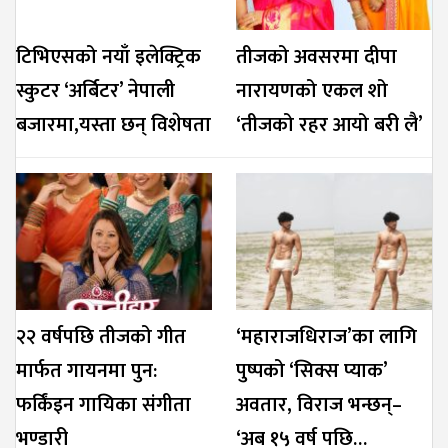
टिभिएसको नयाँ इलेक्ट्रिक
तीजको अवसरमा दीपा
स्कुटर ‘अर्बिटर’ नेपाली
नारायणको एकल शो
बजारमा,यस्ता छन् विशेषता
‘तीजको रहर आयो बरी लै’
२२ वर्षपछि तीजको गीत
‘महाराजधिराज’का लागि
मार्फत गायनमा पुन:
पुष्पको ‘सिक्स प्याक’
फर्किंइन गायिका संगीता
अवतार, विराज भन्छन्–
भण्डारी
‘अब १५ वर्ष पछि…