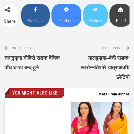
Facebook
Facebook
Twitter
Email
Share
Messenger
PREV POST
NEXT POST
नागढुङ्गा नौबिसे सडक दैनिक
मालढुङ्गा–बेनी सडकः
पाँच घण्टा बन्द हुने
स्तरोन्नतिपछि यात्राअवधि
छोटियो
YOU MIGHT ALSO LIKE
More From Author