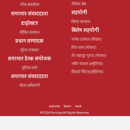
रोजिना श्रेष्ठ
शोभा बास्तोला
सहयोगी
समाचार संवाददाता
बिराट बस्याल
डाइरेक्टर
बिशेष सहयोगी
सोभित बस्याल
गणेश ढकाल (पोखरा)
प्रधान सम्पादक
शिव थापा (पोखरा)
सुरेश रानाभाट
शेर बहादुर गुरुङ (पोखरा)
समाचार डेस्क संयोजक
नबीन घायल (अष्ट्रेलिया)
सुनिता शर्मा
सिदार्थ पौडेल(अष्ट्रेलिया)
समाचार संवाददाता
भोला अधिकारी
हाम्रो बारेमा
विज्ञापन
सम्पर्क
© 2026 Parichay All Rights Reserved.