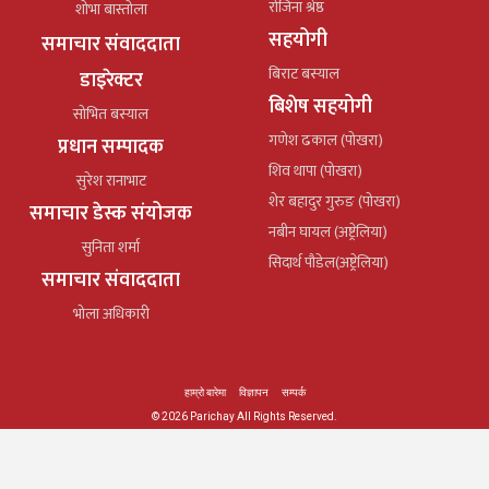
रोजिना श्रेष्ठ
शोभा बास्तोला
सहयोगी
समाचार संवाददाता
बिराट बस्याल
डाइरेक्टर
बिशेष सहयोगी
सोभित बस्याल
गणेश ढकाल (पोखरा)
प्रधान सम्पादक
शिव थापा (पोखरा)
सुरेश रानाभाट
शेर बहादुर गुरुङ (पोखरा)
समाचार डेस्क संयोजक
नबीन घायल (अष्ट्रेलिया)
सुनिता शर्मा
सिदार्थ पौडेल(अष्ट्रेलिया)
समाचार संवाददाता
भोला अधिकारी
हाम्रो बारेमा
विज्ञापन
सम्पर्क
© 2026 Parichay All Rights Reserved.