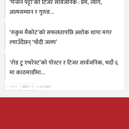
‘पेन्सन पट्टा’को टिजर सार्वजनिक : प्रेम, त्याग,
आत्मसम्मान र गुरुङ…
‘रुकुम मैकोट’को सफलतापछि अशोक थापा मगर
ल्याउँदैछन् ‘चाँदी जलप’
‘रोड टु एभरेस्ट’को पोस्टर र टिजर सार्वजनिक, भदौ ६
मा काठमाडौँमा…
PREV
NEXT
1 of 4,837