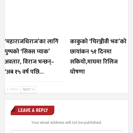
‘महाराजधिराज’का लागि
काकुको ‘चिरञ्जीवी भवः’को
पुष्पको ‘सिक्स प्याक’
छायांकन ५१ दिनमा
अवतार, विराज भन्छन्–
सकियो,माघमा रिलिज
‘अब १५ वर्ष पछि…
घोषणा
PREV
NEXT
LEAVE A REPLY
Your email address will not be published.