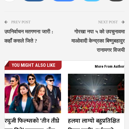
Messenger
PREV POST
NEXT POST
उपनिर्वाचन मतगणना जारी :
गोरखा नपा ५ को उपचुनावमा
कहाँ कसले जिते ?
माओवादी केन्द्रका बिष्णुबहादुर
रानामगर विजयी
YOU MIGHT ALSO LIKE
More From Author
रघुजी फिल्म्सको ‘तीन तीघ्रे
हलमा लाग्यो बहुप्रतिक्षित