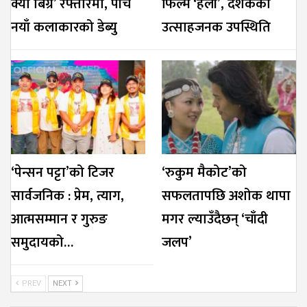
क्या बिग्रे’ रफ्तारमा, पाँच
फिल्म ‘हली’, दर्शकको
नयाँ कलाकारको डेब्यु
उत्साहजनक उपस्थिति
‘पेन्सन पट्टा’को टिजर
‘रुकुम मैकोट’को
सार्वजनिक : प्रेम, त्याग,
सफलतापछि अशोक थापा
आत्मसम्मान र गुरुङ
मगर ल्याउँदैछन् ‘चाँदी
समुदायको…
जलप’
PREV
NEXT