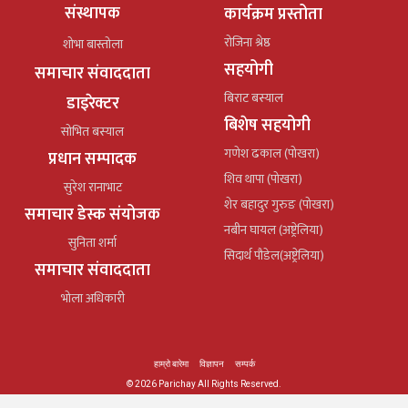
संस्थापक
कार्यक्रम प्रस्तोता
रोजिना श्रेष्ठ
शोभा बास्तोला
सहयोगी
समाचार संवाददाता
बिराट बस्याल
डाइरेक्टर
बिशेष सहयोगी
सोभित बस्याल
गणेश ढकाल (पोखरा)
प्रधान सम्पादक
शिव थापा (पोखरा)
सुरेश रानाभाट
शेर बहादुर गुरुङ (पोखरा)
समाचार डेस्क संयोजक
नबीन घायल (अष्ट्रेलिया)
सुनिता शर्मा
सिदार्थ पौडेल(अष्ट्रेलिया)
समाचार संवाददाता
भोला अधिकारी
हाम्रो बारेमा
विज्ञापन
सम्पर्क
© 2026 Parichay All Rights Reserved.