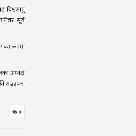
ट विश्वसामु
ानेजर सूर्य
करणका रूपमा
जका अध्यक्ष
वकी सद्भावना
0