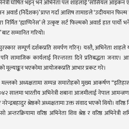
अभिनेत्री घोषित भइन् भने अभिनेता पल शाहलाई ‘सोसियल आइकन एक
 अवार्ड (निर्देशक)’ प्राप्त गर्दा आशिष तामाङले ‘उदीयमान फिल्म 
्मित ‘ह्याप्पिनेस’ ले उत्कृष्ट सर्ट फिल्मको अवार्ड हात पार्यो भने 
ड’ बाट सम्मानित गरियो।
सो पुरस्कार सम्पूर्ण दर्शकप्रति समर्पण गरिन्। यस्तै, अभिनेता शाहले
नि सामाजिक कार्यलाई निरन्तरता दिने प्रतिबद्धता जनाए। आ
ामको मूल्याङ्कन भएकोमा आयोजकप्रति आभार प्रकट गरे।
कुमार मल्लको अध्यक्षतामा सम्पन्न समारोहको मुख्य आकर्षण “इतिहा
ं. २०४२ सालमा भारतीय अभिनेत्री शबाना आजमीलाई नेपाल आमन्त्र
्द्रबहादुर श्रेष्ठको अध्यक्षतामा उक्त संवाद भएको थियो। वरिष्ठ 
रक्रियामा वरिष्ठ अभिनेता शिव श्रेष्ठ र वरिष्ठ अभिनेत्री शर्