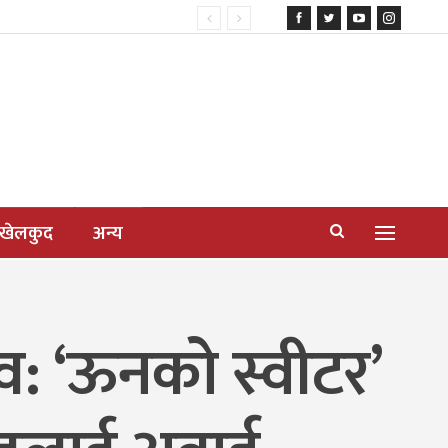
खेलकुद
अन्य
त्सव: ‘ऊनको स्वीटर’