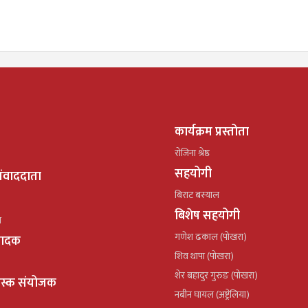
कार्यक्रम प्रस्तोता
रोजिना श्रेष्ठ
सहयोगी
ंवाददाता
बिराट बस्याल
बिशेष सहयोगी
ल
गणेश ढकाल (पोखरा)
्पादक
शिव थापा (पोखरा)
शेर बहादुर गुरुङ (पोखरा)
ेस्क संयोजक
नबीन घायल (अष्ट्रेलिया)