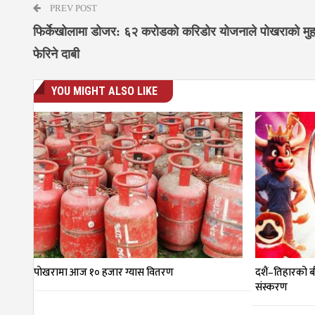
PREV POST
फिर्केखोलामा डोजर: ६२ करोडको करिडोर योजनाले पोखराको मुह
फेरिने दाबी
YOU MIGHT ALSO LIKE
पोखरामा आज १० हजार ग्यास वितरण
दशैं–तिहारको ब
संस्करण