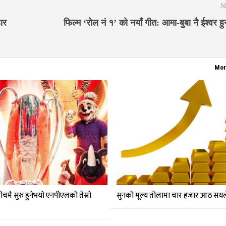
N
ार
फिल्म ‘रोल नं १’ को नयाँ गीत: आमा-बुबा नै ईश्वर हुन
Mor
ीचमै सुरु हुनेभयो एनपीएलको तेस्रो
सुनको मूल्य तोलामा चार हजार आठ सयले 