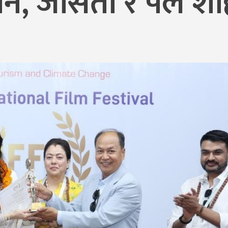
विपिन, जसिता र पल श