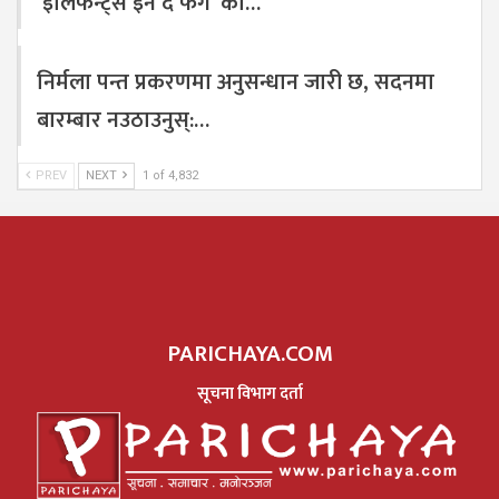
‘इलिफेन्ट्स इन द फग’ को…
निर्मला पन्त प्रकरणमा अनुसन्धान जारी छ, सदनमा
बारम्बार नउठाउनुस्:…
PREV
NEXT
1 of 4,832
PARICHAYA.COM
सूचना विभाग दर्ता