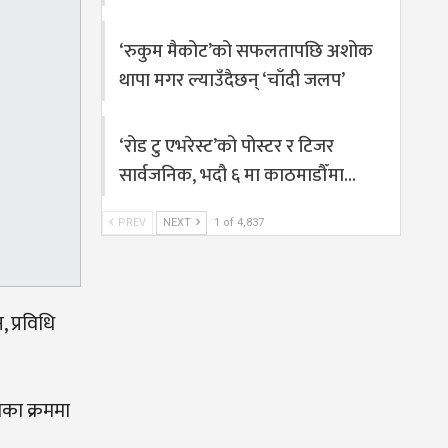
‘रुकुम मैकोट’को सफलतापछि अशोक
थापा मगर ल्याउँदैछन् ‘चाँदी जलप’
‘रोड टु एभरेस्ट’को पोस्टर र टिजर
सार्वजनिक, भदौ ६ मा काठमाडौँमा…
PREV
NEXT
1 of 4,837
, प्रविधि
णका क्रममा