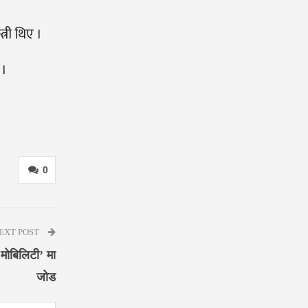
री थिए ।
 ।
0
EXT POST
 मोबिलिटी’ मा
जोड