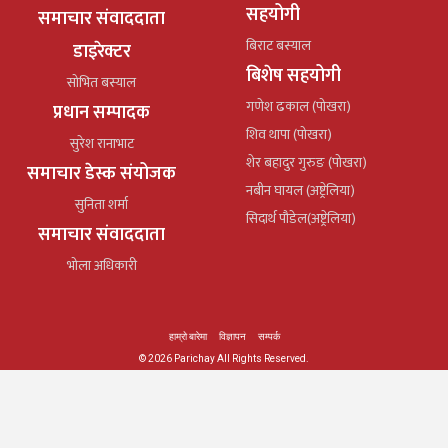
सहयोगी
समाचार संवाददाता
बिराट बस्याल
डाइरेक्टर
बिशेष सहयोगी
सोभित बस्याल
गणेश ढकाल (पोखरा)
प्रधान सम्पादक
शिव थापा (पोखरा)
सुरेश रानाभाट
शेर बहादुर गुरुङ (पोखरा)
समाचार डेस्क संयोजक
नबीन घायल (अष्ट्रेलिया)
सुनिता शर्मा
सिदार्थ पौडेल(अष्ट्रेलिया)
समाचार संवाददाता
भोला अधिकारी
हाम्रो बारेमा
विज्ञापन
सम्पर्क
© 2026 Parichay All Rights Reserved.