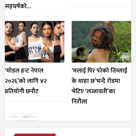
सङ्घर्षको…
‘मोडल हन्ट नेपाल
‘मलाई पिर परेको तिम्लाई
२०२६’को लागि ४२
के थाहा छ’भन्दै रोडमा
प्रतियोगी छनौट
भेटिए ‘लज्जावती’का
निरौला
PREV
NEXT