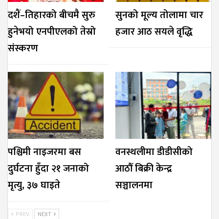
दशैं–तिहारको बीचमै सुरु
सुनको मूल्य तोलामा चार
हुनेभयो एनपीएलको तेस्रो
हजार आठ सयले वृद्धि
संस्करण
पश्चिमी नाइजरमा बस
वनस्थलीमा डीडीसीको
दुर्घटना हुँदा २१ जनाको
आठौँ बिक्री केन्द्र
मृत्यु, ३७ घाइते
सञ्चालनमा
PREV
NEXT