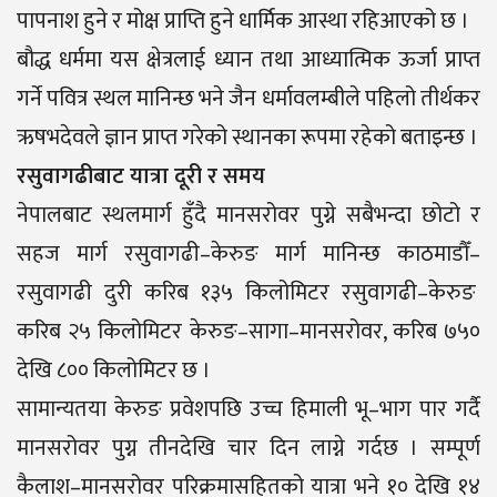
पापनाश हुने र मोक्ष प्राप्ति हुने धार्मिक आस्था रहिआएको छ ।
बौद्ध धर्ममा यस क्षेत्रलाई ध्यान तथा आध्यात्मिक ऊर्जा प्राप्त
गर्ने पवित्र स्थल मानिन्छ भने जैन धर्मावलम्बीले पहिलो तीर्थकर
ऋषभदेवले ज्ञान प्राप्त गरेको स्थानका रूपमा रहेको बताइन्छ ।
रसुवागढीबाट यात्रा दूरी र समय
नेपालबाट स्थलमार्ग हुँदै मानसरोवर पुग्ने सबैभन्दा छोटो र
सहज मार्ग रसुवागढी–केरुङ मार्ग मानिन्छ काठमाडौँ–
रसुवागढी दुरी करिब १३५ किलोमिटर रसुवागढी–केरुङ
करिब २५ किलोमिटर केरुङ–सागा–मानसरोवर, करिब ७५०
देखि ८०० किलोमिटर छ ।
सामान्यतया केरुङ प्रवेशपछि उच्च हिमाली भू–भाग पार गर्दै
मानसरोवर पुग्न तीनदेखि चार दिन लाग्ने गर्दछ । सम्पूर्ण
कैलाश–मानसरोवर परिक्रमासहितको यात्रा भने १० देखि १४