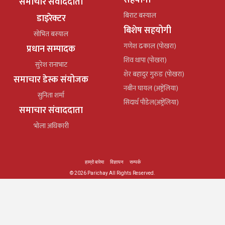
सहयोगी
समाचार संवाददाता
बिराट बस्याल
डाइरेक्टर
बिशेष सहयोगी
सोभित बस्याल
गणेश ढकाल (पोखरा)
प्रधान सम्पादक
शिव थापा (पोखरा)
सुरेश रानाभाट
शेर बहादुर गुरुङ (पोखरा)
समाचार डेस्क संयोजक
नबीन घायल (अष्ट्रेलिया)
सुनिता शर्मा
सिदार्थ पौडेल(अष्ट्रेलिया)
समाचार संवाददाता
भोला अधिकारी
हाम्रो बारेमा
विज्ञापन
सम्पर्क
© 2026 Parichay All Rights Reserved.