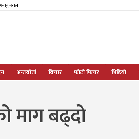
्णबाबु बराल
जन
अन्तर्वार्ता
विचार
फोटो फिचर
भिडियो
ीको माग बढ्दो