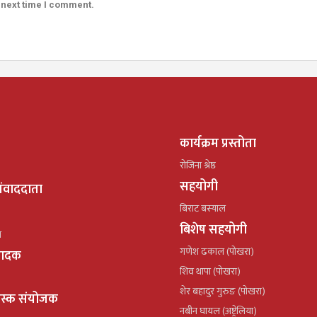
 next time I comment.
कार्यक्रम प्रस्तोता
रोजिना श्रेष्ठ
सहयोगी
ंवाददाता
बिराट बस्याल
बिशेष सहयोगी
ल
गणेश ढकाल (पोखरा)
्पादक
शिव थापा (पोखरा)
शेर बहादुर गुरुङ (पोखरा)
ेस्क संयोजक
नबीन घायल (अष्ट्रेलिया)