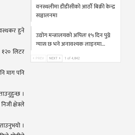
वनस्थलीमा डीडीसीको आठौँ बिक्री केन्द्र
सञ्चालनमा
वस्थकर हुने
उद्योग मन्त्रालयको अपिलः १५ दिन पुग्ने
ग्यास छ भने अनावश्यक लाइनमा…
िक १२० लिटर
PREV
NEXT
1 of 4,842
पनि माग पनि
ताउनुहुन्छ ।
ी क्षेत्रले
बताउनुभयो ।