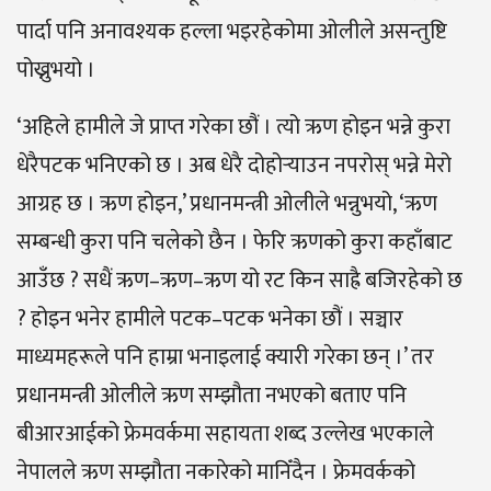
पार्दा पनि अनावश्यक हल्ला भइरहेकोमा ओलीले असन्तुष्टि
पोख्नुभयो ।
‘अहिले हामीले जे प्राप्त गरेका छौं । त्यो ऋण होइन भन्ने कुरा
धेरैपटक भनिएको छ । अब धेरै दोहोर्‍याउन नपरोस् भन्ने मेरो
आग्रह छ । ऋण होइन,’ प्रधानमन्त्री ओलीले भन्नुभयो, ‘ऋण
सम्बन्धी कुरा पनि चलेको छैन । फेरि ऋणको कुरा कहाँबाट
आउँछ ? सधैं ऋण–ऋण–ऋण यो रट किन साह्रै बजिरहेको छ
? होइन भनेर हामीले पटक–पटक भनेका छौं । सञ्चार
माध्यमहरूले पनि हाम्रा भनाइलाई क्यारी गरेका छन् ।’ तर
प्रधानमन्त्री ओलीले ऋण सम्झौता नभएको बताए पनि
बीआरआईको फ्रेमवर्कमा सहायता शब्द उल्लेख भएकाले
नेपालले ऋण सम्झौता नकारेको मानिँदैन । फ्रेमवर्कको