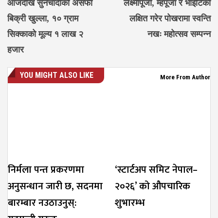
आजदेखि सुनचाँदीको असर्फी
लक्ष्मीपूजा, म्हपूजा र भाईटिका
बिक्री खुल्ला, १० ग्राम
लक्षित गरेर पोखरामा स्वन्ति
सिक्काको मूल्य १ लाख २
नखः महोत्सव सम्पन्न
हजार
YOU MIGHT ALSO LIKE
More From Author
निर्मला पन्त प्रकरणमा
‘स्टार्टअप समिट नेपाल–
अनुसन्धान जारी छ, सदनमा
२०२६’ को औपचारिक
बारम्बार नउठाउनुस्:
शुभारम्भ