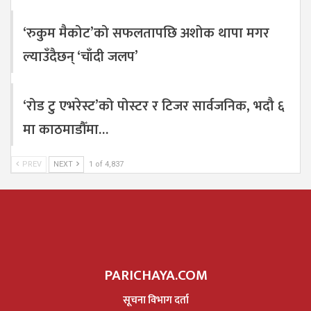
‘रुकुम मैकोट’को सफलतापछि अशोक थापा मगर
ल्याउँदैछन् ‘चाँदी जलप’
‘रोड टु एभरेस्ट’को पोस्टर र टिजर सार्वजनिक, भदौ ६
मा काठमाडौँमा…
PREV
NEXT
1 of 4,837
PARICHAYA.COM
सूचना विभाग दर्ता