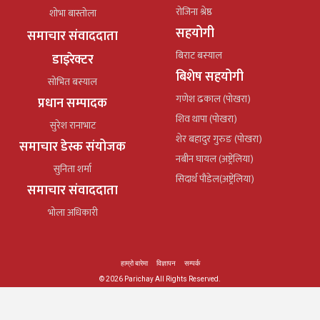
रोजिना श्रेष्ठ
शोभा बास्तोला
सहयोगी
समाचार संवाददाता
बिराट बस्याल
डाइरेक्टर
बिशेष सहयोगी
सोभित बस्याल
गणेश ढकाल (पोखरा)
प्रधान सम्पादक
शिव थापा (पोखरा)
सुरेश रानाभाट
शेर बहादुर गुरुङ (पोखरा)
समाचार डेस्क संयोजक
नबीन घायल (अष्ट्रेलिया)
सुनिता शर्मा
सिदार्थ पौडेल(अष्ट्रेलिया)
समाचार संवाददाता
भोला अधिकारी
हाम्रो बारेमा
विज्ञापन
सम्पर्क
© 2026 Parichay All Rights Reserved.