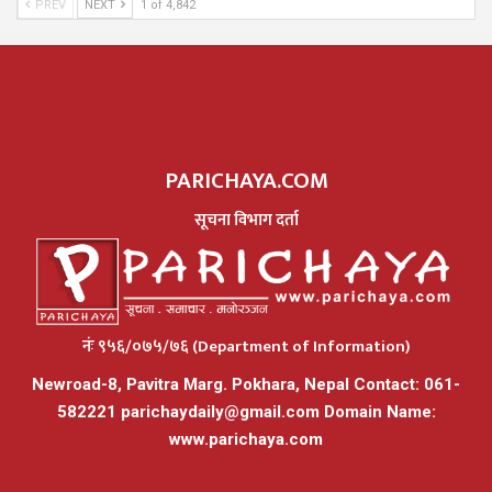
PREV
NEXT
1 of 4,842
PARICHAYA.COM
सूचना विभाग दर्ता
नंः ९५६/०७५/७६ (Department of Information)
Newroad-8, Pavitra Marg. Pokhara, Nepal Contact: 061-
582221
parichaydaily@gmail.com
Domain Name:
www.parichaya.com