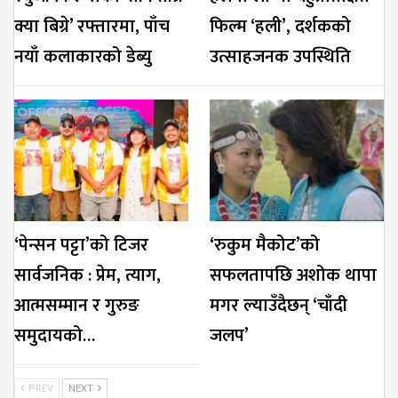
क्या बिग्रे’ रफ्तारमा, पाँच
फिल्म ‘हली’, दर्शकको
नयाँ कलाकारको डेब्यु
उत्साहजनक उपस्थिति
‘पेन्सन पट्टा’को टिजर
‘रुकुम मैकोट’को
सार्वजनिक : प्रेम, त्याग,
सफलतापछि अशोक थापा
आत्मसम्मान र गुरुङ
मगर ल्याउँदैछन् ‘चाँदी
समुदायको…
जलप’
PREV
NEXT