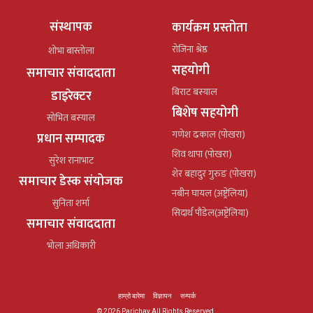
संस्थापक
कार्यक्रम प्रस्तोता
रोजिना श्रेष्ठ
शोभा बास्तोला
सहयोगी
समाचार संवाददाता
बिराट बस्याल
डाइरेक्टर
बिशेष सहयोगी
सोभित बस्याल
गणेश ढकाल (पोखरा)
प्रधान सम्पादक
शिव थापा (पोखरा)
सुरेश रानाभाट
शेर बहादुर गुरुङ (पोखरा)
समाचार डेस्क संयोजक
नबीन घायल (अष्ट्रेलिया)
सुनिता शर्मा
सिदार्थ पौडेल(अष्ट्रेलिया)
समाचार संवाददाता
भोला अधिकारी
हाम्रो बारेमा
विज्ञापन
सम्पर्क
© 2026 Parichay All Rights Reserved.