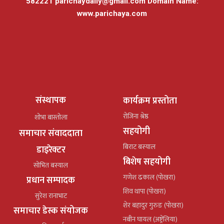
582221
parichaydaily@gmail.com
Domain Name:
www.parichaya.com
संस्थापक
कार्यक्रम प्रस्तोता
रोजिना श्रेष्ठ
शोभा बास्तोला
सहयोगी
समाचार संवाददाता
बिराट बस्याल
डाइरेक्टर
बिशेष सहयोगी
सोभित बस्याल
गणेश ढकाल (पोखरा)
प्रधान सम्पादक
शिव थापा (पोखरा)
सुरेश रानाभाट
शेर बहादुर गुरुङ (पोखरा)
समाचार डेस्क संयोजक
नबीन घायल (अष्ट्रेलिया)