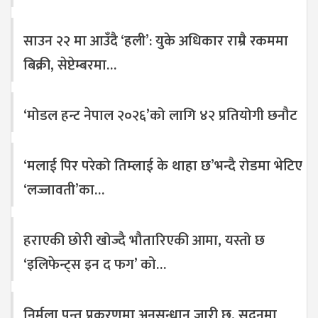
साउन २२ मा आउँदै ‘हली’: युके अधिकार राम्रै रकममा
बिक्री, सेप्टेम्बरमा…
‘मोडल हन्ट नेपाल २०२६’को लागि ४२ प्रतियोगी छनौट
‘मलाई पिर परेको तिम्लाई के थाहा छ’भन्दै रोडमा भेटिए
‘लज्जावती’का…
हराएकी छोरी खोज्दै भौतारिएकी आमा, यस्तो छ
‘इलिफेन्ट्स इन द फग’ को…
निर्मला पन्त प्रकरणमा अनुसन्धान जारी छ, सदनमा