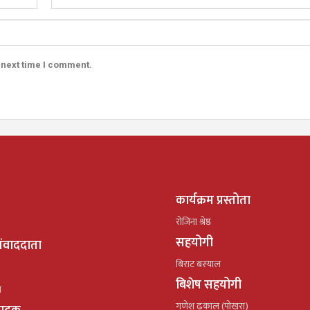
 next time I comment.
कार्यक्रम प्रस्तोता
रोजिना श्रेष्ठ
सहयोगी
ंवाददाता
बिराट बस्याल
बिशेष सहयोगी
ल
गणेश ढकाल (पोखरा)