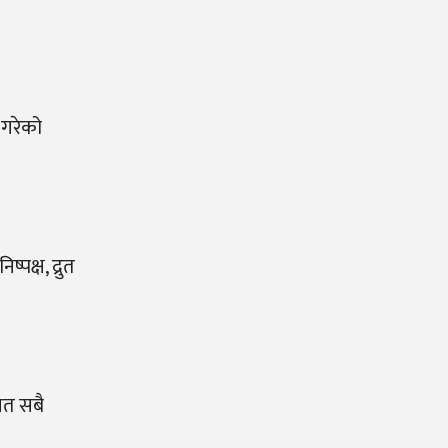
 गरेको
क्ष, द्रुत
धित सबै