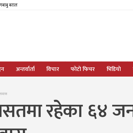
्णबाबु बराल
जन
अन्तर्वार्ता
विचार
फोटो फिचर
भिडियो
ूतावास
ासतमा रहेका ६४ जन