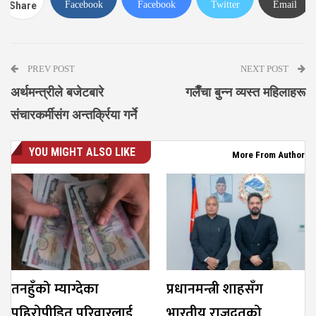
Facebook
Facebook
Twitter
Email
Share
Messenger
PREV POST
NEXT POST
अर्थमन्त्रीले बजेटबारे
गलैँचा बुन्न व्यस्त महिलाहरू
संचारकर्मीसंग अन्तर्क्रिया गर्ने
YOU MIGHT ALSO LIKE
More From Author
तनहुँको म्याग्देका
प्रधानमन्त्री शाहसँग
पहिरोपीडित परिवारलाई
भारतीय राजदूतको