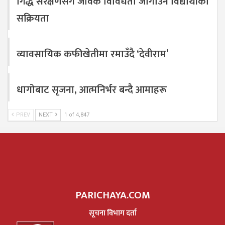
गिद्ध संरक्षणसँगै जैविक विविधता जोगाउन विद्यार्थीको
सक्रियता
व्यावसायिक कफीखेतीमा रमाउँदै ‘देवीराम’
धागोबाट सृजना, आत्मनिर्भर बन्दै आमाहरू
PREV
NEXT
1 of 4,847
PARICHAYA.COM
सूचना विभाग दर्ता