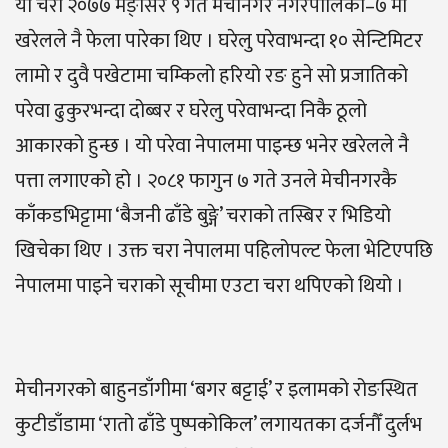
यो चरा २०७७ मङ्सिर ९ गते मेचीनगर नगरपालिका–७ मा
खरेलले नै फेला पारेका थिए । घरेलु परेवाभन्दा १० सेन्टिमिटर
लामो र दुवै पखेटामा चम्किलो हरियो रङ हुने सो प्रजातिको
परेवा ढुकुरभन्दा दोब्बर र घरेलु परेवाभन्दा निकै ठूलो
आकारको हुन्छ । यो परेवा नेपालमा पाइन्छ भनेर खरेलले नै
पत्ता लगाएको हो । २०८१ फागुन ७ गते उनले मेचीनगरकै
काँकडभिट्टामा ‘बैजनी ढाँडे बुङ्गे’ चराको तस्बिर र भिडियो
खिचेका थिए । उक्त चरा नेपालमा पहिलोपल्ट फेला भेटिएपछि
नेपालमा पाइने चराको सूचीमा एउटा चरा थपिएको थियो ।
मेचीनगरको बाहुनडाँगीमा ‘बगर बट्टाई’ र इलामको रोङस्थित
कुटीडाँडामा ‘रातो ढाँडे पुष्पकोकिल’ लगायतका दर्जनौँ दुर्लभ