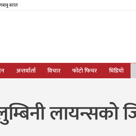
्णबाबु बराल
जन
अन्तर्वार्ता
विचार
फोटो फिचर
भिडियो
लुम्बिनी लायन्सको 