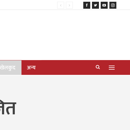
खेलकुद
अन्य
जित