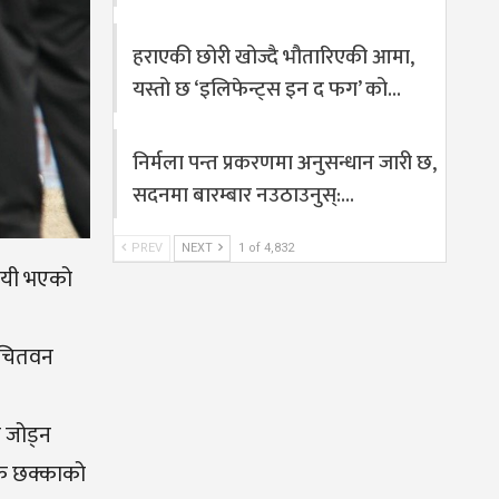
हराएकी छोरी खोज्दै भौतारिएकी आमा,
यस्तो छ ‘इलिफेन्ट्स इन द फग’ को…
निर्मला पन्त प्रकरणमा अनुसन्धान जारी छ,
सदनमा बारम्बार नउठाउनुस्:…
PREV
NEXT
1 of 4,832
िजयी भएको
स चितवन
 जोड्न
एक छक्काको