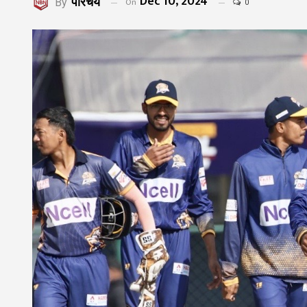
Dec 10, 2024
परिचय
On
By
0