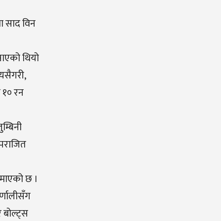
था साद विन
नाएको थियो
यसैगरी,
े १० रन
म्बिनी
ग पराजित
ुमाएको छ ।
्णालीसँग
 बोल्ट्स