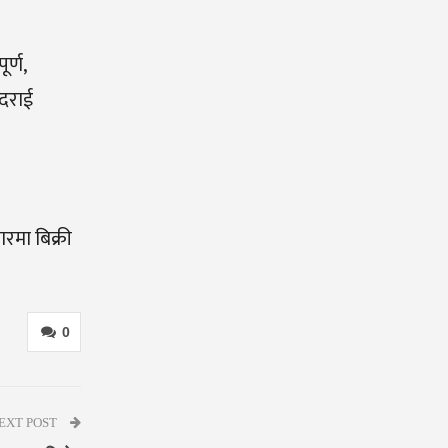
र्ण,
ादराई
रमा बिक्री
0
EXT POST