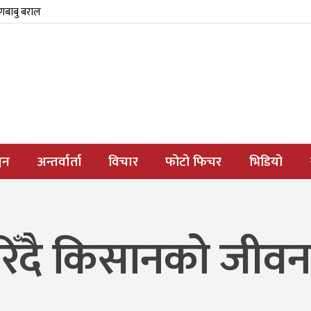
्णबाबु बराल
जन
अन्तर्वार्ता
विचार
फोटो फिचर
भिडियो
ेरिँदै किसानको जीवन