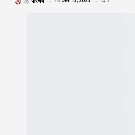
Dec 15, 2025
परिचय
On
By
0