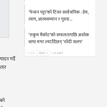
‘पेन्सन पट्टा’को टिजर सार्वजनिक : प्रेम,
त्याग, आत्मसम्मान र गुरुङ…
‘रुकुम मैकोट’को सफलतापछि अशोक
थापा मगर ल्याउँदैछन् ‘चाँदी जलप’
PREV
NEXT
1 of 4,837
ादन गर्दै
्तार
ेको