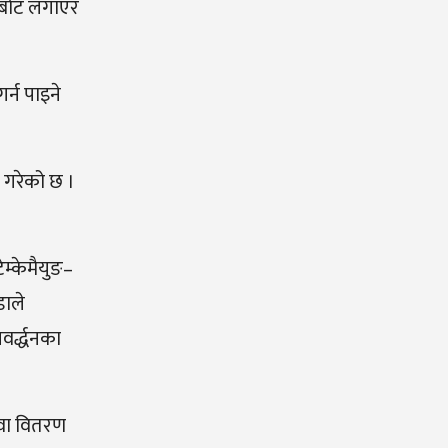
ा बोट लगाएर
र्न पाइने
 गरेको छ ।
ेम्केमैयुङ–
डाले
वर्द्धनका
ुवा वितरण