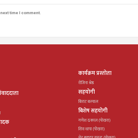
 next time I comment.
कार्यक्रम प्रस्तोता
रोजिना श्रेष्ठ
सहयोगी
ंवाददाता
बिराट बस्याल
बिशेष सहयोगी
ल
गणेश ढकाल (पोखरा)
्पादक
शिव थापा (पोखरा)
शेर बहादुर गुरुङ (पोखरा)