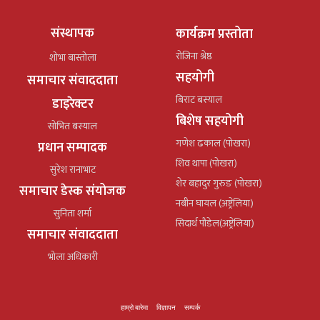
संस्थापक
कार्यक्रम प्रस्तोता
रोजिना श्रेष्ठ
शोभा बास्तोला
सहयोगी
समाचार संवाददाता
बिराट बस्याल
डाइरेक्टर
बिशेष सहयोगी
सोभित बस्याल
गणेश ढकाल (पोखरा)
प्रधान सम्पादक
शिव थापा (पोखरा)
सुरेश रानाभाट
शेर बहादुर गुरुङ (पोखरा)
समाचार डेस्क संयोजक
नबीन घायल (अष्ट्रेलिया)
सुनिता शर्मा
सिदार्थ पौडेल(अष्ट्रेलिया)
समाचार संवाददाता
भोला अधिकारी
हाम्रो बारेमा
विज्ञापन
सम्पर्क