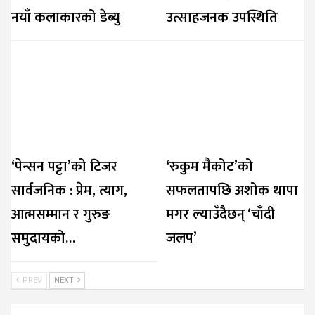
नयाँ कलाकारको डेब्यु
उत्साहजनक उपस्थिति
‘पेन्सन पट्टा’को टिजर
‘रुकुम मैकोट’को
सार्वजनिक : प्रेम, त्याग,
सफलतापछि अशोक थापा
आत्मसम्मान र गुरुङ
मगर ल्याउँदैछन् ‘चाँदी
समुदायको…
जलप’
PREV
NEXT