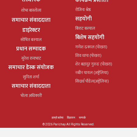
संस्थापक
कार्यक्रम प्रस्तोता
रोजिना श्रेष्ठ
शोभा बास्तोला
सहयोगी
समाचार संवाददाता
बिराट बस्याल
डाइरेक्टर
बिशेष सहयोगी
सोभित बस्याल
गणेश ढकाल (पोखरा)
प्रधान सम्पादक
शिव थापा (पोखरा)
सुरेश रानाभाट
शेर बहादुर गुरुङ (पोखरा)
समाचार डेस्क संयोजक
नबीन घायल (अष्ट्रेलिया)
सुनिता शर्मा
सिदार्थ पौडेल(अष्ट्रेलिया)
समाचार संवाददाता
भोला अधिकारी
हाम्रो बारेमा
विज्ञापन
सम्पर्क
© 2026 Parichay All Rights Reserved.