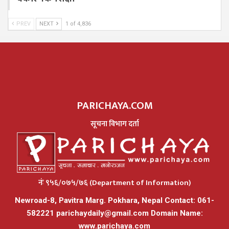
PREV
NEXT
1 of 4,836
PARICHAYA.COM
सूचना विभाग दर्ता
नंः ९५६/०७५/७६ (Department of Information)
Newroad-8, Pavitra Marg. Pokhara, Nepal Contact: 061-
582221
parichaydaily@gmail.com
Domain Name:
www.parichaya.com