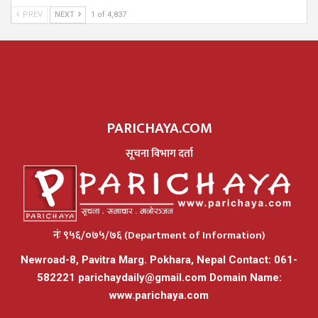
PREV
NEXT
1 of 4,837
PARICHAYA.COM
सूचना विभाग दर्ता
नंः ९५६/०७५/७६ (Department of Information)
Newroad-8, Pavitra Marg. Pokhara, Nepal Contact: 061-
582221
parichaydaily@gmail.com
Domain Name:
www.parichaya.com