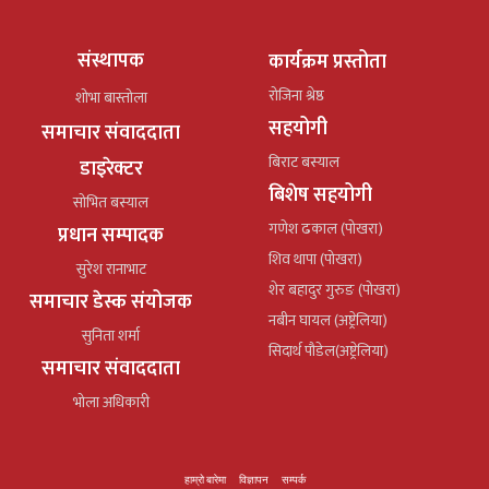
संस्थापक
कार्यक्रम प्रस्तोता
रोजिना श्रेष्ठ
शोभा बास्तोला
सहयोगी
समाचार संवाददाता
बिराट बस्याल
डाइरेक्टर
बिशेष सहयोगी
सोभित बस्याल
गणेश ढकाल (पोखरा)
प्रधान सम्पादक
शिव थापा (पोखरा)
सुरेश रानाभाट
शेर बहादुर गुरुङ (पोखरा)
समाचार डेस्क संयोजक
नबीन घायल (अष्ट्रेलिया)
सुनिता शर्मा
सिदार्थ पौडेल(अष्ट्रेलिया)
समाचार संवाददाता
भोला अधिकारी
हाम्रो बारेमा
विज्ञापन
सम्पर्क