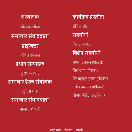
संस्थापक
कार्यक्रम प्रस्तोता
रोजिना श्रेष्ठ
शोभा बास्तोला
सहयोगी
समाचार संवाददाता
बिराट बस्याल
डाइरेक्टर
बिशेष सहयोगी
सोभित बस्याल
गणेश ढकाल (पोखरा)
प्रधान सम्पादक
शिव थापा (पोखरा)
सुरेश रानाभाट
शेर बहादुर गुरुङ (पोखरा)
समाचार डेस्क संयोजक
नबीन घायल (अष्ट्रेलिया)
सुनिता शर्मा
सिदार्थ पौडेल(अष्ट्रेलिया)
समाचार संवाददाता
भोला अधिकारी
हाम्रो बारेमा
विज्ञापन
सम्पर्क