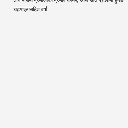
तीन मौसमी प्रणालीको प्रभाव कायमै, आज सातै प्रदेशमा हुनेछ
चट्याङ्गसहित वर्षा