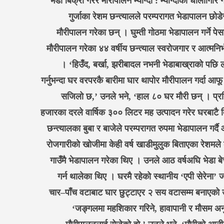
भेडा बिक्री गरेर मौरीपालन म्याग्दी : म्याग्दीको धौलागिर
गुर्जाका रेशम छन्त्यालले परम्परागत भेडापालन छोड
मौरीपालन गरेका छन् । घुम्ती गोठमा भेडापालन गर्ने पे
मौरीपालन गरेका ४४ वर्षीय छन्त्याल स्वरोजगार र आत्मनिर
। ‘हिउँद, बर्खा, झरीबादल नभनी भेडाबाख्राको पछि ल
गर्नुभन्दा घर वरपरकै बारीमा घार थापोर मौरीपालन गर्दा आफ
सजिलो छ,’ उनले भने, ‘हाल ८० घर मौरी छन् । प्रत
हजारका दरले वार्षिक ३०० लिटर मह उत्पादन गरेर घरबाटै बि
छन्त्यालका बुबा र बाजेले परम्परागत रुपमा भेडापालन गर्
रोजगारीको खोजीमा केही वर्ष खाडीमुलुक बिताएका रेशमले 
गाउँमै भेडापालन गरेका थिए । उनले आठ वर्षअघि भेडा बे
गर्न थालेका थिए । घरमै रहेको स्थानीय ‘एपी सेरेना’
चार–पाँच वटाबाट घार छुट्टाएर २ सय वटासम्म बनाएको
‘जङ्गलमा महशिकार गरिने, हावापानी र मौसम अ