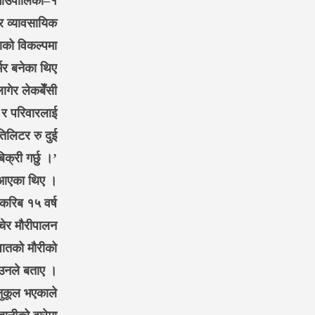
ि गाउँपालिका–१
ेर व्यावसायिक
साको विकल्पमा
्भर बनेका थिए
ागेर लेकबेँसी
ू र परिवारलाई
िलिटर रु दुई
क्री गर्छु ।’
दै आएका थिए ।
करिब १५ वर्ष
चेर मौरीपालन
 जातको मौरीको
 उनले बताए ।
नुकूल भएकाले