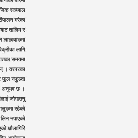
ानीको बारेमा
माजिक सञ्जाल
ौरीपालन गरेका
ाबाट तालिम र
उन लाछावाङमा
िक्रीका लागि
मपातका समयमा
छन् । वरपरका
र फूल नफुल्दा
को अनुभव छ ।
लाई जोगाउनु
गलुङमा रहेको
बर लिन नपाएको
एको धौलागिरि