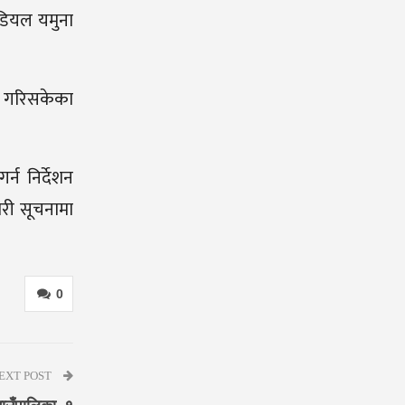
इडियल यमुना
ा गरिसकेका
्न निर्देशन
री सूचनामा
0
EXT POST