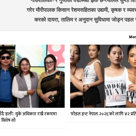
गाउँपालिका–१ गुर्जाका वडाध्यक्ष झक छन्त्यालले घुम्ती
गरेर मौरीपालक किसान रेशमसहितका उद्यमी, कृषक र व्यवसा
करको दायरा, तालिम र अनुदान सुविधामा जोड्न पहल 
Mor
दै ‘हली’: युके अधिकार राम्रै रकममा
‘मोडल हन्ट नेपाल २०२६’को लागि ४२ प्र
मा विशेष शो