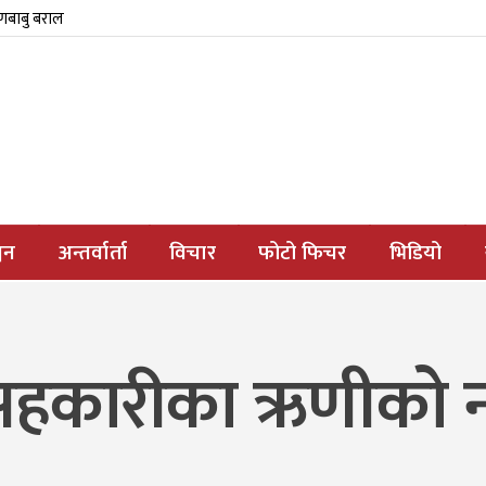
्णबाबु बराल
जन
अन्तर्वार्ता
विचार
फोटो फिचर
भिडियो
र सहकारीका ऋणीको 