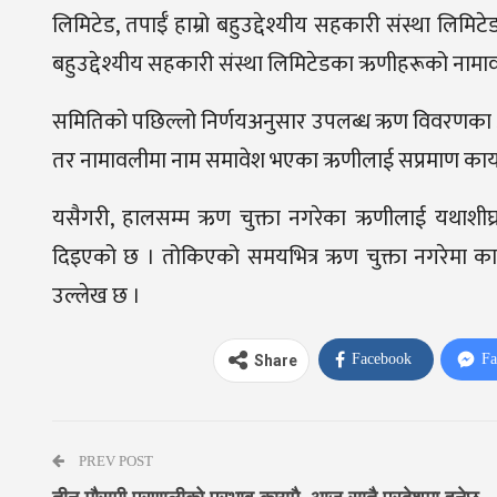
लिमिटेड, तपाईँ हाम्रो बहुउद्देश्यीय सहकारी संस्था लिम
बहुउद्देश्यीय सहकारी संस्था लिमिटेडका ऋणीहरूको नामा
समितिको पछिल्लो निर्णयअनुसार उपलब्ध ऋण विवरणका 
तर नामावलीमा नाम समावेश भएका ऋणीलाई सप्रमाण कार्य
यसैगरी, हालसम्म ऋण चुक्ता नगरेका ऋणीलाई यथाशीघ्र ब
दिइएको छ । तोकिएको समयभित्र ऋण चुक्ता नगरेमा का
उल्लेख छ ।
Facebook
Fa
Share
PREV POST