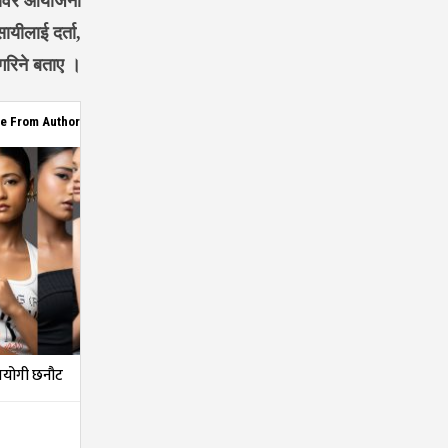
 शिविर आयोजना
यीलाई दर्ता,
गरिने बताए ।
e From Author
तियोगी छनौट