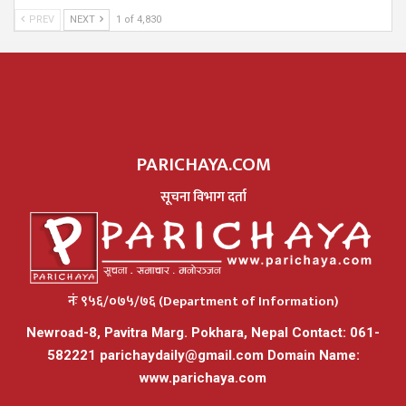
PREV
NEXT
1 of 4,830
PARICHAYA.COM
सूचना विभाग दर्ता
नंः ९५६/०७५/७६ (Department of Information)
Newroad-8, Pavitra Marg. Pokhara, Nepal Contact: 061-
582221
parichaydaily@gmail.com
Domain Name:
www.parichaya.com