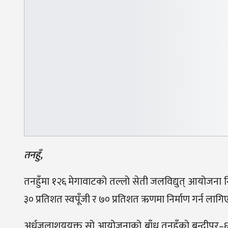
तनहुँ,
तनहुँमा १२६ मेगावाटको तल्लो सेती जलविद्युत् आयोजना
३० प्रतिशत स्वपूँजी र ७० प्रतिशत ऋणमा निर्माण गर्न लागि
अर्धजलाशययुक्त सो आयोजनाको बाँध तनहुँको बन्दीपुर–६ र 