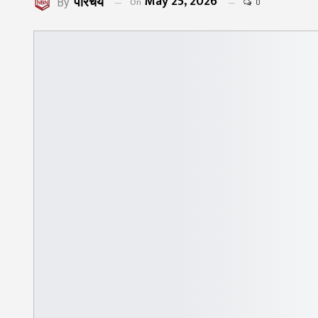
May 25, 2026
परिचय
On
By
0