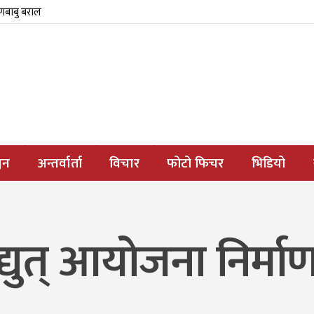
्णबाबु बराल
जन
अन्तर्वार्ता
विचार
फोटो फिचर
भिडियो
्युत् आयोजना निर्म