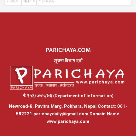
PREV
NEXT
1 of 4,836
PARICHAYA.COM
सूचना विभाग दर्ता
नंः ९५६/०७५/७६ (Department of Information)
Newroad-8, Pavitra Marg. Pokhara, Nepal Contact: 061-
582221
parichaydaily@gmail.com
Domain Name:
www.parichaya.com