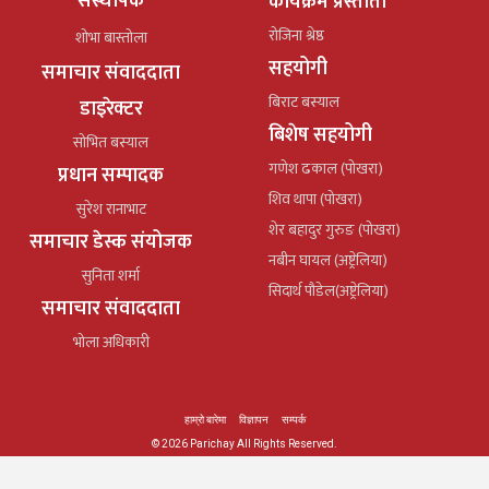
संस्थापक
कार्यक्रम प्रस्तोता
रोजिना श्रेष्ठ
शोभा बास्तोला
सहयोगी
समाचार संवाददाता
बिराट बस्याल
डाइरेक्टर
बिशेष सहयोगी
सोभित बस्याल
गणेश ढकाल (पोखरा)
प्रधान सम्पादक
शिव थापा (पोखरा)
सुरेश रानाभाट
शेर बहादुर गुरुङ (पोखरा)
समाचार डेस्क संयोजक
नबीन घायल (अष्ट्रेलिया)
सुनिता शर्मा
सिदार्थ पौडेल(अष्ट्रेलिया)
समाचार संवाददाता
भोला अधिकारी
हाम्रो बारेमा
विज्ञापन
सम्पर्क
© 2026 Parichay All Rights Reserved.