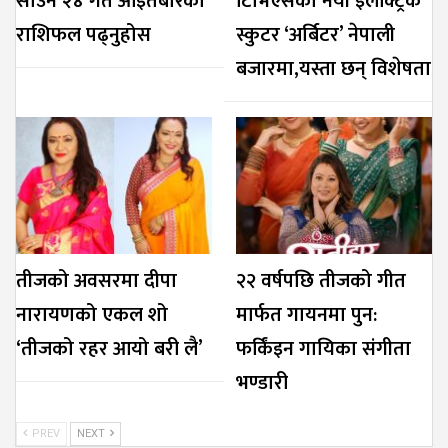
साउन २४ गते आइतबारको
टिभिएसको नयाँ इलेक्ट्रिक
राशिफल पढ्नुहोस
स्कुटर ‘अर्बिटर’ नेपाली
बजारमा,यस्ता छन् विशेषता
तीजको अवसरमा दीपा
२२ वर्षपछि तीजको गीत
नारायणको एकल शो
मार्फत गायनमा पुन:
‘तीजको रहर आयो बरी लै’
फर्किंइन गायिका संगीता
भण्डारी
PREV
NEXT