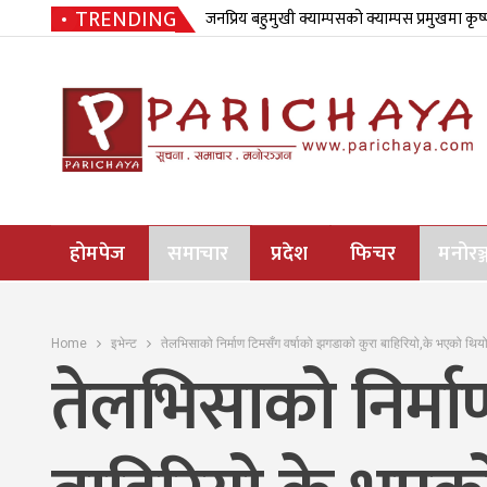
TRENDING
जनप्रिय बहुमुखी क्याम्पसको क्याम्पस प्रमुखमा कृष
होमपेज
समाचार
प्रदेश
फिचर
मनोरञ्
Home
इभेन्ट
तेलभिसाको निर्माण टिमसँग वर्षाको झगडाको कुरा बाहिरियो,के भएको थिय
तेलभिसाको निर्मा