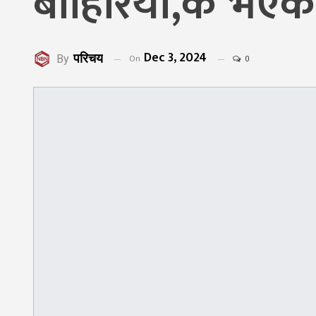
बाहिरियो,के भएक
Dec 3, 2024
परिचय
On
By
0