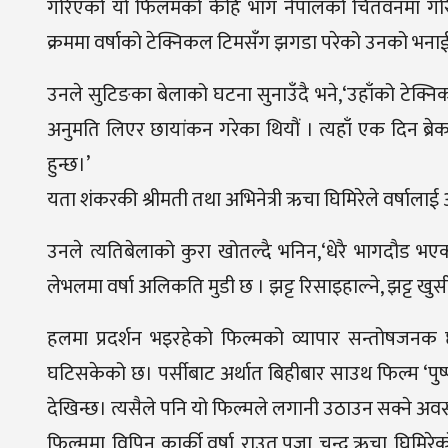
गरिएको यो फिलमको केहि भाग नेपालको चितवनमा गरिएक
क्रममा वर्षाको टेक्निकल टिमसँग झगडा परेको उनको भना
उनले सुटिङका बेलाको घटना सुनाउँदै भने,‘उहाँको टेक्न
अनुमति लिएर छायांकन गरेका थियौं । त्यहाँ एक दिन ब्रे
हुन्छ।’
यता शंकरकी श्रीमती तथा अभिनेत्री ऋचा घिमिरेले वर्षाला
उनले त्यतिबेलाको कुरा खोतल्दै भनिन,‘धेरै भागदौड भए
लेभलमा वर्षा अलिकति मुडी छ । झट्ट रिसाइहाल्ने, झट्ट ख
हलमा प्रदर्शन भइरहेको फिल्मको व्यापार सन्तोषजनक 
घटिसकेको छ। पर्सीबाट अर्थात बिहीबार साउथ फिल्म ‘पुष्
देखिन्छ। त्यसैले पनि यो फिल्मले लगानी उठाउन सक्ने अवस
फिल्ममा विपिन कार्की,वर्षा राउत,पूजा चन्द,ऋचा घिमिरेक