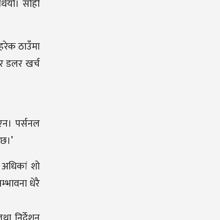
थियो। सोही
हरेक ठाउँमा
ार डलर खर्च
इएन। पर्सनल
्छ।’
 अधिकां शो
्भावना धेरै
था निर्देशन