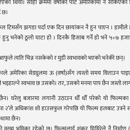
ो थियो। सोही क्रममा वर्षाको पार्ट अमेरिकामा नै सकिएको 
ई छ।
िकल टिमसँग झगडा पर्दा एक दिन छायांकन नै हुन पाएन । हामीले 
क हुनु भनेको ठूलो घाटा हो । दिनकै हिसाब गर्ने हो भने ५÷७ हज
ई आफुले त्यति चिन्न नसकेको र मुडी स्वभावको भएको भनेकी छन्।
काले अमेरिका सेड्युलमा ऊ (वर्षा)सँग त्यस्तो समय विताउन पा
ुसी भइहाल्ने स्वभाव छ उसको। तर, उसको मनमा पाप छैन जस्तो लाग
छैन। घरेलु बजारमा लगानी उठाउन धौँ धौँ परेको यो फिल्मका
पा २’ले अधिकांश शो हाउसफुल गरेपछि यो फिल्म हलबाट उत्रने सम
्थामा छैन।
ो मुख्य भुमिका रहेको छ। फिल्मलाई शंकर घिमिरेले नै निर्माण त