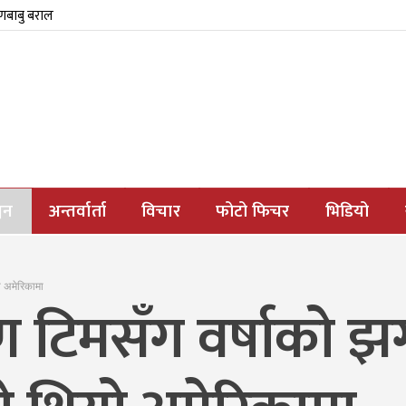
्णबाबु बराल
जन
अन्तर्वार्ता
विचार
फोटो फिचर
भिडियो
ो अमेरिकामा
ण टिमसँग वर्षाको झ